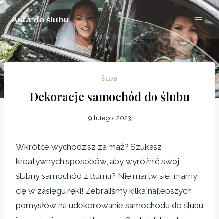
Przejdź
Auta do ślubu
do
treści
ŚLUB
Dekoracje samochód do ślubu
9 lutego, 2023
Wkrótce wychodzisz za mąż? Szukasz
kreatywnych sposobów, aby wyróżnić swój
ślubny samochód z tłumu? Nie martw się, mamy
cię w zasięgu ręki! Zebraliśmy kilka najlepszych
pomysłów na udekorowanie samochodu do ślubu